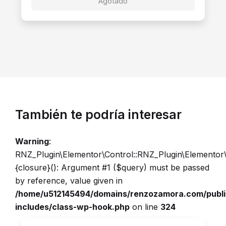
Agotado
También te podría interesar
Warning
:
RNZ_Plugin\Elementor\Control::RNZ_Plugin\Elementor
{closure}(): Argument #1 ($query) must be passed
by reference, value given in
/home/u512145494/domains/renzozamora.com/publ
includes/class-wp-hook.php
on line
324