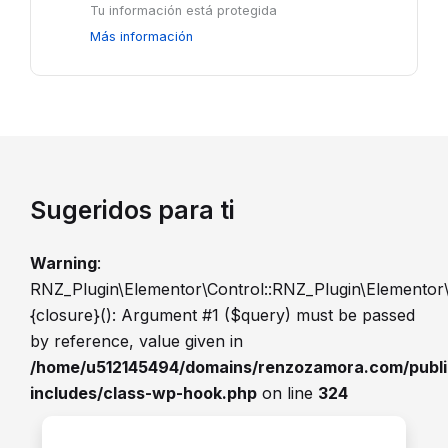
Tu información está protegida
Más información
Sugeridos para ti
Warning
:
RNZ_Plugin\Elementor\Control::RNZ_Plugin\Elementor
{closure}(): Argument #1 ($query) must be passed
by reference, value given in
/home/u512145494/domains/renzozamora.com/publ
includes/class-wp-hook.php
on line
324