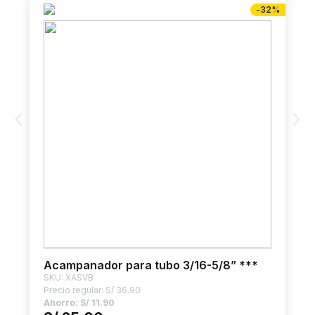
-32%
Acampanador para tubo 3/16-5/8” ***
SKU: XASVB
Precio regular:
S/
36.90
Ahorro:
S/
11.90