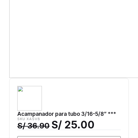
Acampanador para tubo 3/16-5/8” ***
SKU XASVB
S/
25.00
S/
36.90