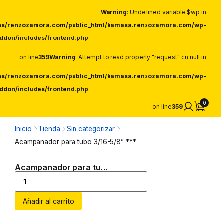
Warning
: Undefined variable $wp in
ns/renzozamora.com/public_html/kamasa.renzozamora.com/wp-
ddon/includes/frontend.php
on line
359
Warning
: Attempt to read property "request" on null in
ns/renzozamora.com/public_html/kamasa.renzozamora.com/wp-
ddon/includes/frontend.php
0
on line
359
Inicio
Tienda
Sin categorizar
Acampanador para tubo 3/16-5/8” ***
Acampanador para tubo 3/16-5/8” ***
Añadir al carrito