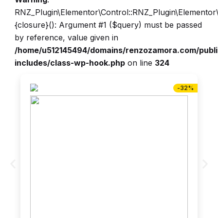
RNZ_Plugin\Elementor\Control::RNZ_Plugin\Elementor
{closure}(): Argument #1 ($query) must be passed
by reference, value given in
/home/u512145494/domains/renzozamora.com/publ
includes/class-wp-hook.php
on line
324
-32%