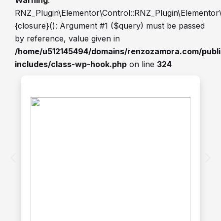
Warning
:
RNZ_Plugin\Elementor\Control::RNZ_Plugin\Elementor
{closure}(): Argument #1 ($query) must be passed
by reference, value given in
/home/u512145494/domains/renzozamora.com/publ
includes/class-wp-hook.php
on line
324