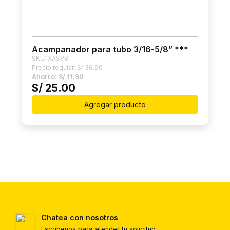
Acampanador para tubo 3/16-5/8” ***
SKU: XASVB
Precio regular:
S/
36.90
Ahorro:
S/
11.90
S/
25.00
Agregar producto
Chatea con nosotros
Escríbenos para atender tu solicitud