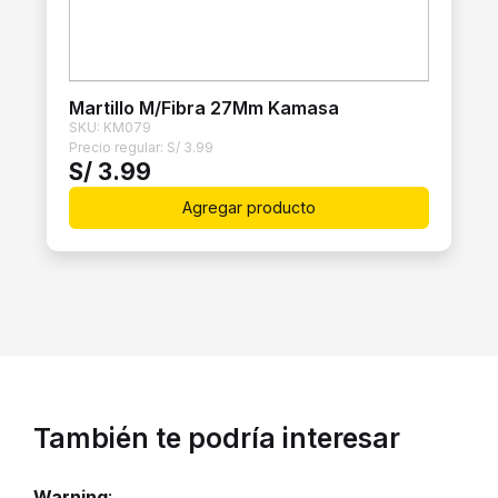
Martillo M/Fibra 27Mm Kamasa
SKU: KM079
Precio regular:
S/
3.99
S/
3.99
Agregar producto
También te podría interesar
Warning
: