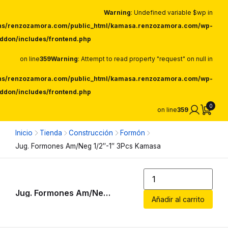
Warning
: Undefined variable $wp in
ns/renzozamora.com/public_html/kamasa.renzozamora.com/wp-
ddon/includes/frontend.php
on line
359
Warning
: Attempt to read property "request" on null in
ns/renzozamora.com/public_html/kamasa.renzozamora.com/wp-
ddon/includes/frontend.php
0
on line
359
Inicio
Tienda
Construcción
Formón
Jug. Formones Am/Neg 1/2″-1″ 3Pcs Kamasa
Jug. Formones Am/Neg 1/2″-1″ 3Pcs Kamasa
Añadir al carrito