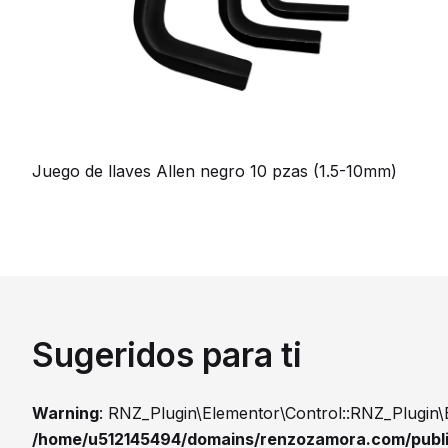
Juego de llaves Allen negro 10 pzas (1.5-10mm)
Sugeridos para ti
Warning
: RNZ_Plugin\Elementor\Control::RNZ_Plugin\
/home/u512145494/domains/renzozamora.com/publ