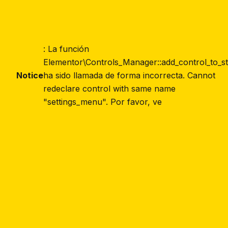
: La función
Elementor\Controls_Manager::add_control_to_s
Notice
ha sido llamada de forma incorrecta. Cannot
redeclare control with same name
"settings_menu". Por favor, ve