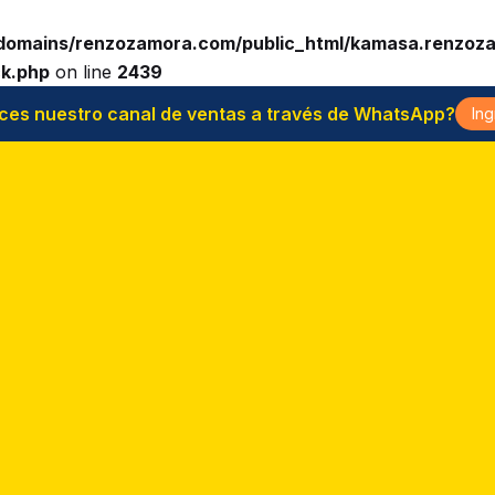
domains/renzozamora.com/public_html/kamasa.renzoz
ck.php
on line
2439
ces nuestro canal de ventas a través de WhatsApp?
Ing