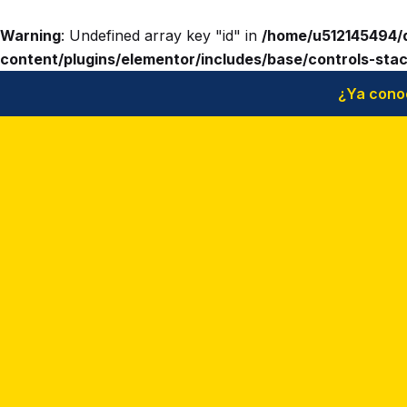
Warning
: Undefined array key "id" in
/home/u512145494/
content/plugins/elementor/includes/base/controls-sta
¿Ya cono