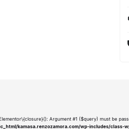
Elementor\{closure}(): Argument #1 ($query) must be passe
ic_html/kamasa.renzozamora.com/wp-includes/class-w