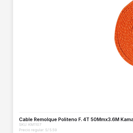
Cable Remolque Politeno F. 4T 50Mmx3.6M Kam
SKU: KM1107
Precio regular:
S/
5.59