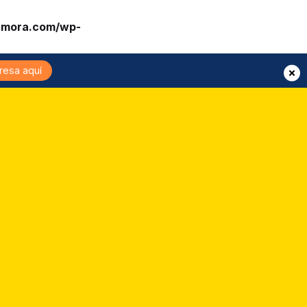
amora.com/wp-
resa aquí
Peso