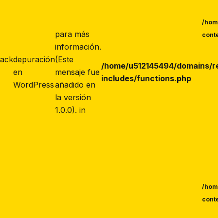
/hom
para más
cont
información.
tack
depuración
(Este
/home/u512145494/domains/r
en
mensaje fue
includes/functions.php
WordPress
añadido en
la versión
1.0.0). in
/hom
cont