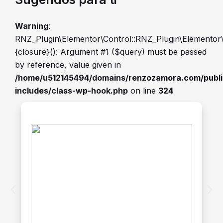
Warning
:
RNZ_Plugin\Elementor\Control::RNZ_Plugin\Elementor
{closure}(): Argument #1 ($query) must be passed
by reference, value given in
/home/u512145494/domains/renzozamora.com/publ
includes/class-wp-hook.php
on line
324