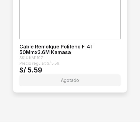
Cable Remolque Politeno F. 4T
50Mmx3.6M Kamasa
SKU: KM1107
Precio regular:
S/
5.59
S/
5.59
Agotado