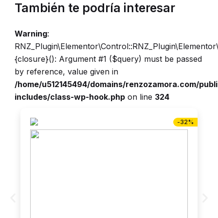
También te podría interesar
Warning
:
RNZ_Plugin\Elementor\Control::RNZ_Plugin\Elementor
{closure}(): Argument #1 ($query) must be passed
by reference, value given in
/home/u512145494/domains/renzozamora.com/publ
includes/class-wp-hook.php
on line
324
-32%