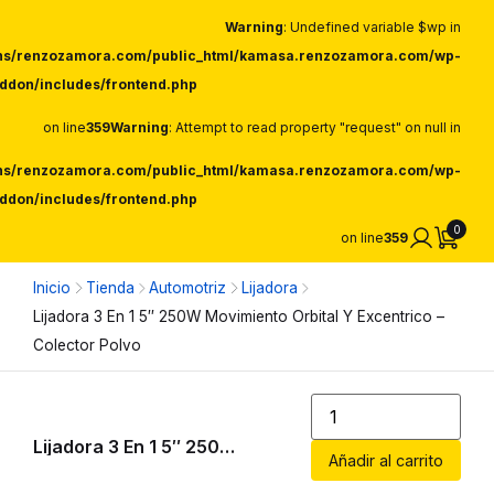
Warning
: Undefined variable $wp in
ns/renzozamora.com/public_html/kamasa.renzozamora.com/wp-
ddon/includes/frontend.php
on line
359
Warning
: Attempt to read property "request" on null in
ns/renzozamora.com/public_html/kamasa.renzozamora.com/wp-
ddon/includes/frontend.php
0
on line
359
Inicio
Tienda
Automotriz
Lijadora
Lijadora 3 En 1 5″ 250W Movimiento Orbital Y Excentrico –
Colector Polvo
Lijadora 3 En 1 5″ 250W Movimiento Orbital Y Excentrico – Colector Polvo
Añadir al carrito