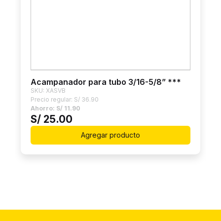
Acampanador para tubo 3/16-5/8” ***
SKU: XASVB
Precio regular:
S/
36.90
Ahorro:
S/
11.90
S/
25.00
Agregar producto